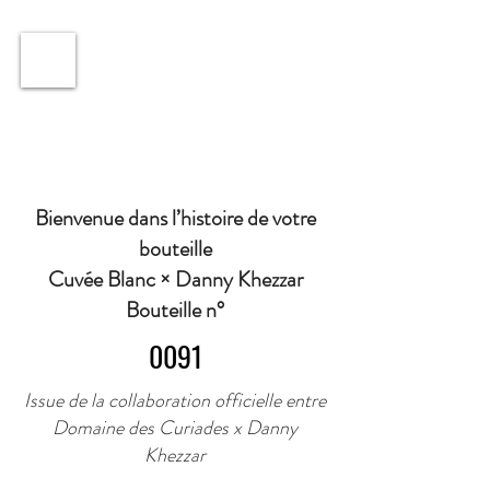
ℹ️ Horaire · Lundi au Vendredi : 9h à 11h et 16h30 à
18h30 | Mercredi : Fermé | Samedi : 9h à 11h30 ·
Bienvenue dans l’histoire de votre
bouteille
Cuvée Blanc × Danny Khezzar
Bouteille n°
0091
Issue de la collaboration officielle entre
Domaine des Curiades x Danny
Khezzar