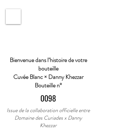
ℹ️ Horaire · Lundi au Vendredi : 9h à 11h et 16h30 à
18h30 | Mercredi : Fermé | Samedi : 9h à 11h30 ·
Bienvenue dans l’histoire de votre
bouteille
Cuvée Blanc × Danny Khezzar
Bouteille n°
0098
Issue de la collaboration officielle entre
Domaine des Curiades x Danny
Khezzar