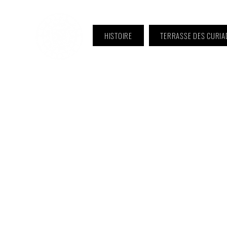
HISTOIRE
TERRASSE DES CURIA
ℹ️ Horaire · Lundi au Vendredi :