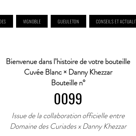
DES
VIGNOBLE
GUEULETON
CONSEILS ET ACTUALI
 9h à 11h et 16h30 à 18h30 | Mercredi : Fermé | Samedi : 9h à 11h30 · Contact 
Bienvenue dans l’histoire de votre bouteille
Cuvée Blanc × Danny Khezzar
Bouteille n°
0099
Issue de la collaboration officielle entre
Domaine des Curiades x Danny Khezzar