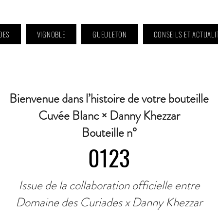
DES
VIGNOBLE
GUEULETON
CONSEILS ET ACTUALI
 9h à 11h et 16h30 à 18h30 | Mercredi : Fermé | Samedi : 9h à 11h30 · Contact 
Bienvenue dans l’histoire de votre bouteille
Cuvée Blanc × Danny Khezzar
Bouteille n°
0123
Issue de la collaboration officielle entre
Domaine des Curiades x Danny Khezzar