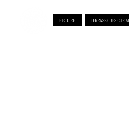
HISTOIRE
TERRASSE DES CURIA
ℹ️ Horaire · Lundi au Vendredi :