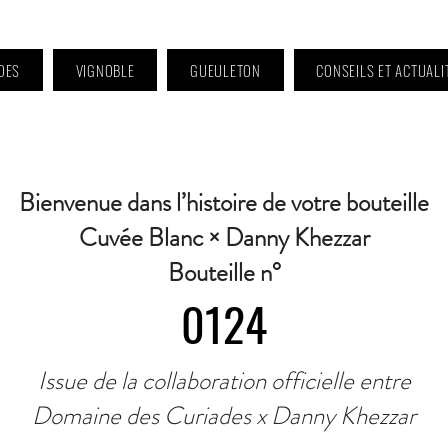
DES
VIGNOBLE
GUEULETON
CONSEILS ET ACTUALI
 9h à 11h et 16h30 à 18h30 | Mercredi : Fermé | Samedi : 9h à 11h30 · Contact 
Bienvenue dans l’histoire de votre bouteille
Cuvée Blanc × Danny Khezzar
Bouteille n°
0124
Issue de la collaboration officielle entre
Domaine des Curiades x Danny Khezzar