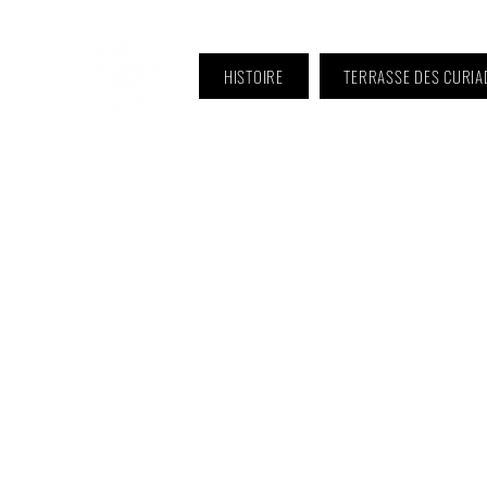
HISTOIRE
TERRASSE DES CURIA
ℹ️ Horaire · Lundi au Vendredi :