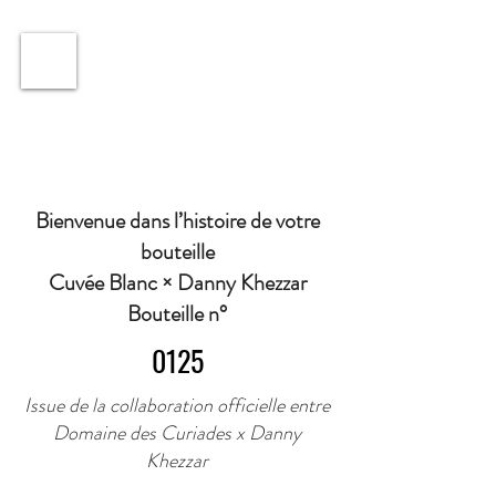
ℹ️ Horaire · Lundi au Vendredi : 9h à 11h et 16h30 à
18h30 | Mercredi : Fermé | Samedi : 9h à 11h30 ·
Bienvenue dans l’histoire de votre
bouteille
Cuvée Blanc × Danny Khezzar
Bouteille n°
0125
Issue de la collaboration officielle entre
Domaine des Curiades x Danny
Khezzar