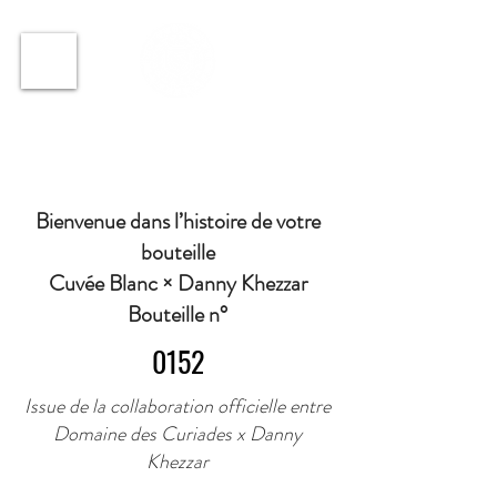
ℹ️ Horaire · Lundi au Vendredi : 9h à 11h et 16h30 à
18h30 | Mercredi : Fermé | Samedi : 9h à 11h30 ·
Bienvenue dans l’histoire de votre
bouteille
Cuvée Blanc × Danny Khezzar
Bouteille n°
0152
Issue de la collaboration officielle entre
Domaine des Curiades x Danny
Khezzar