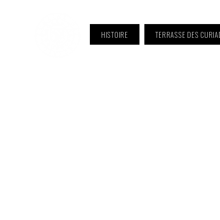
HISTOIRE
TERRASSE DES CURIA
ℹ️ Horaire · Lundi au Vendredi :