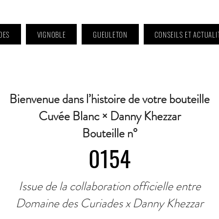
DES
VIGNOBLE
GUEULETON
CONSEILS ET ACTUALI
 9h à 11h et 16h30 à 18h30 | Mercredi : Fermé | Samedi : 9h à 11h30 · Contact 
Bienvenue dans l’histoire de votre bouteille
Cuvée Blanc × Danny Khezzar
Bouteille n°
0154
Issue de la collaboration officielle entre
Domaine des Curiades x Danny Khezzar