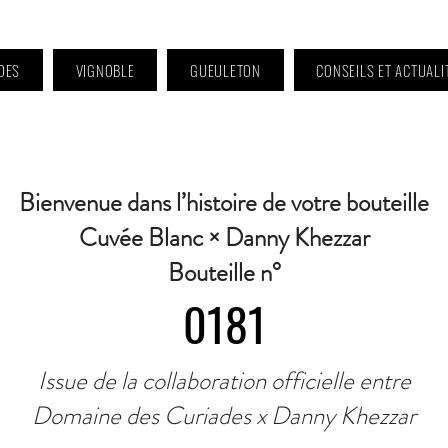
DES
VIGNOBLE
GUEULETON
CONSEILS ET ACTUALI
 9h à 11h et 16h30 à 18h30 | Mercredi : Fermé | Samedi : 9h à 11h30 · Contact 
Bienvenue dans l’histoire de votre bouteille
Cuvée Blanc × Danny Khezzar
Bouteille n°
0181
Issue de la collaboration officielle entre
Domaine des Curiades x Danny Khezzar