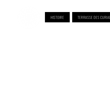
HISTOIRE
TERRASSE DES CURIA
ℹ️ Horaire · Lundi au Vendredi :