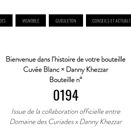
DES
VIGNOBLE
GUEULETON
CONSEILS ET ACTUALI
 9h à 11h et 16h30 à 18h30 | Mercredi : Fermé | Samedi : 9h à 11h30 · Contact 
Bienvenue dans l’histoire de votre bouteille
Cuvée Blanc × Danny Khezzar
Bouteille n°
0194
Issue de la collaboration officielle entre
Domaine des Curiades x Danny Khezzar