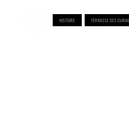
HISTOIRE
TERRASSE DES CURIA
ℹ️ Horaire · Lundi au Vendredi :