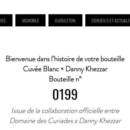
DES
VIGNOBLE
GUEULETON
CONSEILS ET ACTUALI
 9h à 11h et 16h30 à 18h30 | Mercredi : Fermé | Samedi : 9h à 11h30 · Contact 
Bienvenue dans l’histoire de votre bouteille
Cuvée Blanc × Danny Khezzar
Bouteille n°
0199
Issue de la collaboration officielle entre
Domaine des Curiades x Danny Khezzar