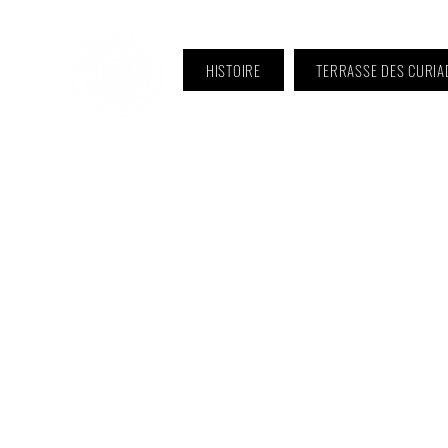
HISTOIRE
TERRASSE DES CURIA
ℹ️ Horaire · Lundi au Vendredi :