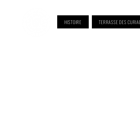
HISTOIRE
TERRASSE DES CURIA
ℹ️ Horaire · Lundi au Vendredi :