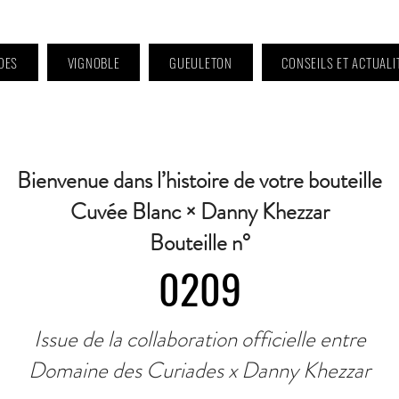
DES
VIGNOBLE
GUEULETON
CONSEILS ET ACTUALI
 9h à 11h et 16h30 à 18h30 | Mercredi : Fermé | Samedi : 9h à 11h30 · Contact 
Bienvenue dans l’histoire de votre bouteille
Cuvée Blanc × Danny Khezzar
Bouteille n°
0209
Issue de la collaboration officielle entre
Domaine des Curiades x Danny Khezzar