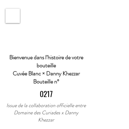
ℹ️ Horaire · Lundi au Vendredi : 9h à 11h et 16h30 à
18h30 | Mercredi : Fermé | Samedi : 9h à 11h30 ·
Bienvenue dans l’histoire de votre
bouteille
Cuvée Blanc × Danny Khezzar
Bouteille n°
0217
Issue de la collaboration officielle entre
Domaine des Curiades x Danny
Khezzar