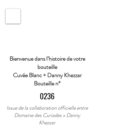
ℹ️ Horaire · Lundi au Vendredi : 9h à 11h et 16h30 à
18h30 | Mercredi : Fermé | Samedi : 9h à 11h30 ·
Bienvenue dans l’histoire de votre
bouteille
Cuvée Blanc × Danny Khezzar
Bouteille n°
0236
Issue de la collaboration officielle entre
Domaine des Curiades x Danny
Khezzar