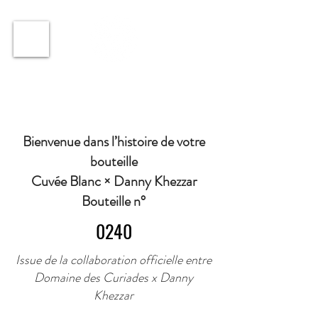
ℹ️ Horaire · Lundi au Vendredi : 9h à 11h et 16h30 à
18h30 | Mercredi : Fermé | Samedi : 9h à 11h30 ·
Bienvenue dans l’histoire de votre
bouteille
Cuvée Blanc × Danny Khezzar
Bouteille n°
0240
Issue de la collaboration officielle entre
Domaine des Curiades x Danny
Khezzar