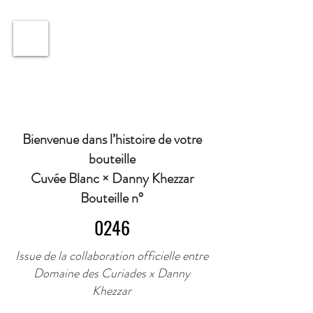
ℹ️ Horaire · Lundi au Vendredi : 9h à 11h et 16h30 à
18h30 | Mercredi : Fermé | Samedi : 9h à 11h30 ·
Bienvenue dans l’histoire de votre
bouteille
Cuvée Blanc × Danny Khezzar
Bouteille n°
0246
Issue de la collaboration officielle entre
Domaine des Curiades x Danny
Khezzar