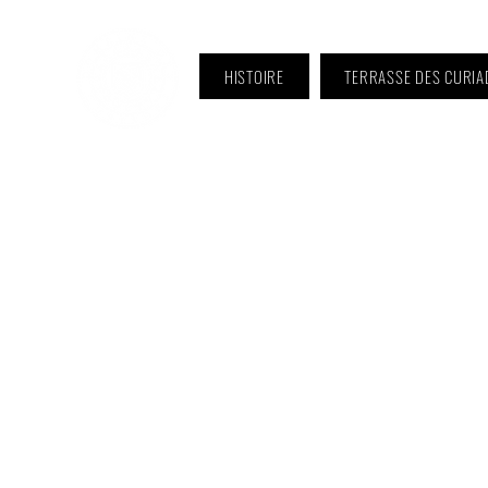
HISTOIRE
TERRASSE DES CURIA
ℹ️ Horaire · Lundi au Vendredi :