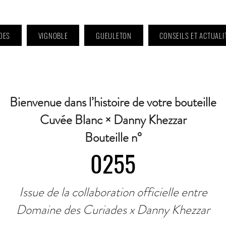
DES
VIGNOBLE
GUEULETON
CONSEILS ET ACTUALI
 9h à 11h et 16h30 à 18h30 | Mercredi : Fermé | Samedi : 9h à 11h30 · Contact 
Bienvenue dans l’histoire de votre bouteille
Cuvée Blanc × Danny Khezzar
Bouteille n°
0255
Issue de la collaboration officielle entre
Domaine des Curiades x Danny Khezzar