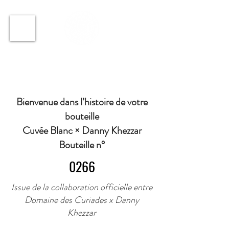
ℹ️ Horaire · Lundi au Vendredi : 9h à 11h et 16h30 à
18h30 | Mercredi : Fermé | Samedi : 9h à 11h30 ·
Bienvenue dans l’histoire de votre
bouteille
Cuvée Blanc × Danny Khezzar
Bouteille n°
0266
Issue de la collaboration officielle entre
Domaine des Curiades x Danny
Khezzar