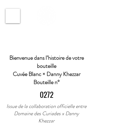
ℹ️ Horaire · Lundi au Vendredi : 9h à 11h et 16h30 à
18h30 | Mercredi : Fermé | Samedi : 9h à 11h30 ·
Bienvenue dans l’histoire de votre
bouteille
Cuvée Blanc × Danny Khezzar
Bouteille n°
0272
Issue de la collaboration officielle entre
Domaine des Curiades x Danny
Khezzar