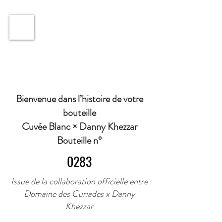
ℹ️ Horaire · Lundi au Vendredi : 9h à 11h et 16h30 à
18h30 | Mercredi : Fermé | Samedi : 9h à 11h30 ·
Bienvenue dans l’histoire de votre
bouteille
Cuvée Blanc × Danny Khezzar
Bouteille n°
0283
Issue de la collaboration officielle entre
Domaine des Curiades x Danny
Khezzar