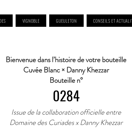
DES
VIGNOBLE
GUEULETON
CONSEILS ET ACTUALI
 9h à 11h et 16h30 à 18h30 | Mercredi : Fermé | Samedi : 9h à 11h30 · Contact 
Bienvenue dans l’histoire de votre bouteille
Cuvée Blanc × Danny Khezzar
Bouteille n°
0284
Issue de la collaboration officielle entre
Domaine des Curiades x Danny Khezzar