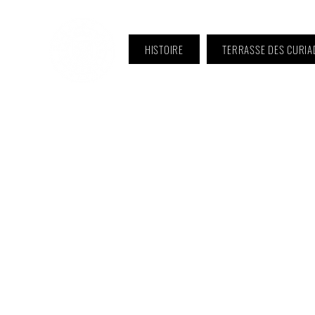
HISTOIRE
TERRASSE DES CURIA
ℹ️ Horaire · Lundi au Vendredi :