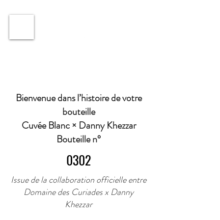
ℹ️ Horaire · Lundi au Vendredi : 9h à 11h et 16h30 à
18h30 | Mercredi : Fermé | Samedi : 9h à 11h30 ·
Bienvenue dans l’histoire de votre
bouteille
Cuvée Blanc × Danny Khezzar
Bouteille n°
0302
Issue de la collaboration officielle entre
Domaine des Curiades x Danny
Khezzar