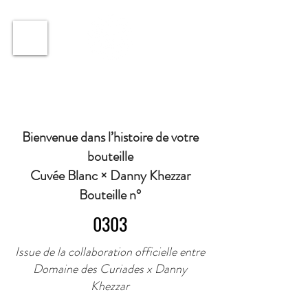
ℹ️ Horaire · Lundi au Vendredi : 9h à 11h et 16h30 à
18h30 | Mercredi : Fermé | Samedi : 9h à 11h30 ·
Bienvenue dans l’histoire de votre
bouteille
Cuvée Blanc × Danny Khezzar
Bouteille n°
0303
Issue de la collaboration officielle entre
Domaine des Curiades x Danny
Khezzar