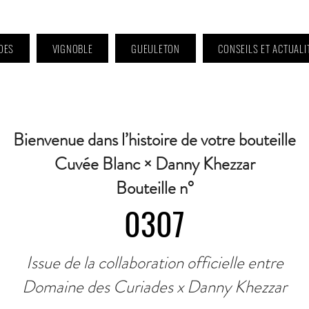
DES
VIGNOBLE
GUEULETON
CONSEILS ET ACTUALI
 9h à 11h et 16h30 à 18h30 | Mercredi : Fermé | Samedi : 9h à 11h30 · Contact 
Bienvenue dans l’histoire de votre bouteille
Cuvée Blanc × Danny Khezzar
Bouteille n°
0307
Issue de la collaboration officielle entre
Domaine des Curiades x Danny Khezzar