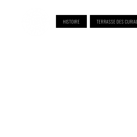
HISTOIRE
TERRASSE DES CURIA
ℹ️ Horaire · Lundi au Vendredi :