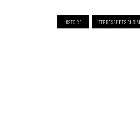
HISTOIRE
TERRASSE DES CURIA
ℹ️ Horaire · Lundi au Vendredi :