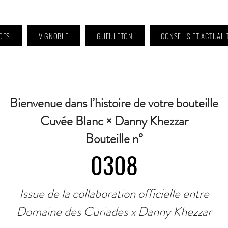
DES
VIGNOBLE
GUEULETON
CONSEILS ET ACTUALI
 9h à 11h et 16h30 à 18h30 | Mercredi : Fermé | Samedi : 9h à 11h30 · Contact 
Bienvenue dans l’histoire de votre bouteille
Cuvée Blanc × Danny Khezzar
Bouteille n°
0308
Issue de la collaboration officielle entre
Domaine des Curiades x Danny Khezzar