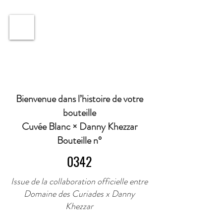
ℹ️ Horaire · Lundi au Vendredi : 9h à 11h et 16h30 à
18h30 | Mercredi : Fermé | Samedi : 9h à 11h30 ·
Bienvenue dans l’histoire de votre
bouteille
Cuvée Blanc × Danny Khezzar
Bouteille n°
0342
Issue de la collaboration officielle entre
Domaine des Curiades x Danny
Khezzar