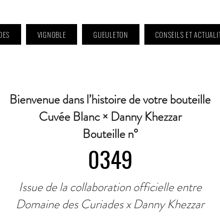
DES
VIGNOBLE
GUEULETON
CONSEILS ET ACTUALI
 9h à 11h et 16h30 à 18h30 | Mercredi : Fermé | Samedi : 9h à 11h30 · Contact 
Bienvenue dans l’histoire de votre bouteille
Cuvée Blanc × Danny Khezzar
Bouteille n°
0349
Issue de la collaboration officielle entre
Domaine des Curiades x Danny Khezzar