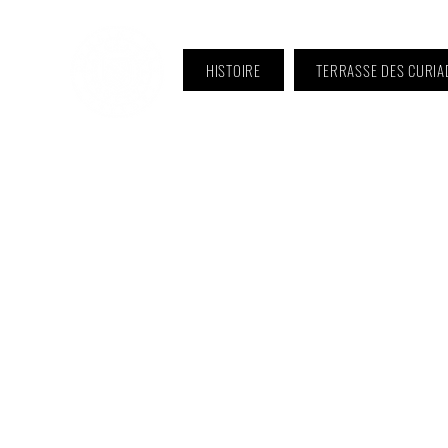
HISTOIRE
TERRASSE DES CURIA
ℹ️ Horaire · Lundi au Vendredi :