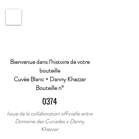
ℹ️ Horaire · Lundi au Vendredi : 9h à 11h et 16h30 à
18h30 | Mercredi : Fermé | Samedi : 9h à 11h30 ·
Bienvenue dans l’histoire de votre
bouteille
Cuvée Blanc × Danny Khezzar
Bouteille n°
0374
Issue de la collaboration officielle entre
Domaine des Curiades x Danny
Khezzar