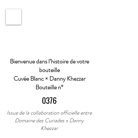
ℹ️ Horaire · Lundi au Vendredi : 9h à 11h et 16h30 à
18h30 | Mercredi : Fermé | Samedi : 9h à 11h30 ·
Bienvenue dans l’histoire de votre
bouteille
Cuvée Blanc × Danny Khezzar
Bouteille n°
0376
Issue de la collaboration officielle entre
Domaine des Curiades x Danny
Khezzar