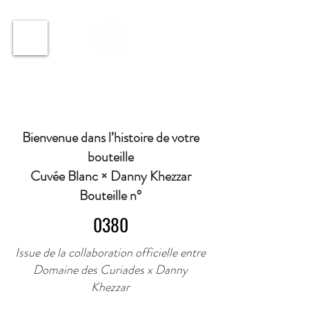
ℹ️ Horaire · Lundi au Vendredi : 9h à 11h et 16h30 à
18h30 | Mercredi : Fermé | Samedi : 9h à 11h30 ·
Bienvenue dans l’histoire de votre
bouteille
Cuvée Blanc × Danny Khezzar
Bouteille n°
0380
Issue de la collaboration officielle entre
Domaine des Curiades x Danny
Khezzar