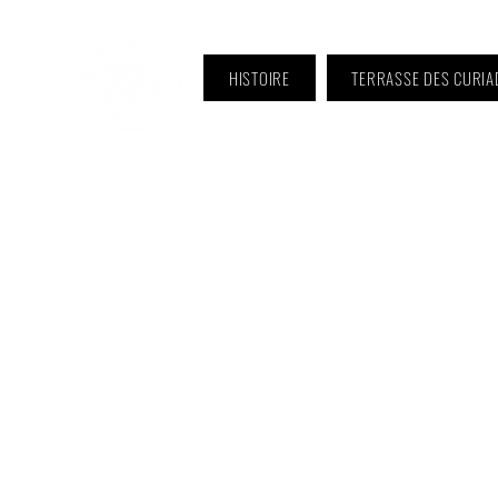
HISTOIRE
TERRASSE DES CURIA
ℹ️ Horaire · Lundi au Vendredi :