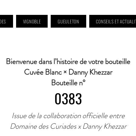
DES
VIGNOBLE
GUEULETON
CONSEILS ET ACTUALI
 9h à 11h et 16h30 à 18h30 | Mercredi : Fermé | Samedi : 9h à 11h30 · Contact 
Bienvenue dans l’histoire de votre bouteille
Cuvée Blanc × Danny Khezzar
Bouteille n°
0383
Issue de la collaboration officielle entre
Domaine des Curiades x Danny Khezzar