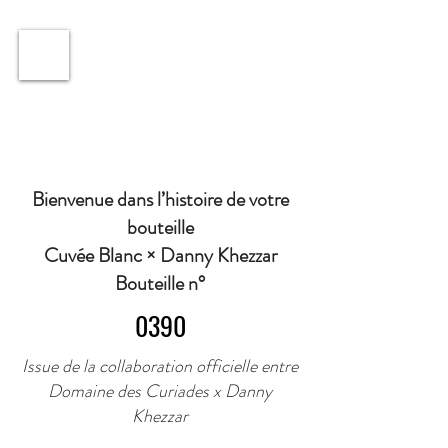
ℹ️ Horaire · Lundi au Vendredi : 9h à 11h et 16h30 à
18h30 | Mercredi : Fermé | Samedi : 9h à 11h30 ·
Bienvenue dans l’histoire de votre
bouteille
Cuvée Blanc × Danny Khezzar
Bouteille n°
0390
Issue de la collaboration officielle entre
Domaine des Curiades x Danny
Khezzar