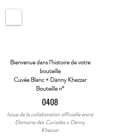
ℹ️ Horaire · Lundi au Vendredi : 9h à 11h et 16h30 à
18h30 | Mercredi : Fermé | Samedi : 9h à 11h30 ·
Bienvenue dans l’histoire de votre
bouteille
Cuvée Blanc × Danny Khezzar
Bouteille n°
0408
Issue de la collaboration officielle entre
Domaine des Curiades x Danny
Khezzar