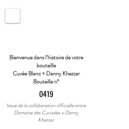
ℹ️ Horaire · Lundi au Vendredi : 9h à 11h et 16h30 à
18h30 | Mercredi : Fermé | Samedi : 9h à 11h30 ·
Bienvenue dans l’histoire de votre
bouteille
Cuvée Blanc × Danny Khezzar
Bouteille n°
0419
Issue de la collaboration officielle entre
Domaine des Curiades x Danny
Khezzar