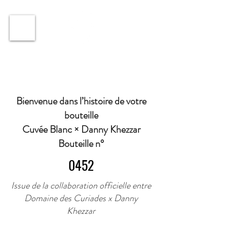
ℹ️ Horaire · Lundi au Vendredi : 9h à 11h et 16h30 à
18h30 | Mercredi : Fermé | Samedi : 9h à 11h30 ·
Bienvenue dans l’histoire de votre
bouteille
Cuvée Blanc × Danny Khezzar
Bouteille n°
0452
Issue de la collaboration officielle entre
Domaine des Curiades x Danny
Khezzar