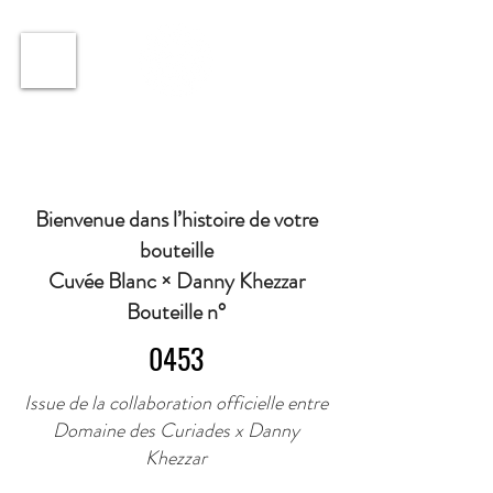
ℹ️ Horaire · Lundi au Vendredi : 9h à 11h et 16h30 à
18h30 | Mercredi : Fermé | Samedi : 9h à 11h30 ·
Bienvenue dans l’histoire de votre
bouteille
Cuvée Blanc × Danny Khezzar
Bouteille n°
0453
Issue de la collaboration officielle entre
Domaine des Curiades x Danny
Khezzar