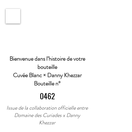
ℹ️ Horaire · Lundi au Vendredi : 9h à 11h et 16h30 à
18h30 | Mercredi : Fermé | Samedi : 9h à 11h30 ·
Bienvenue dans l’histoire de votre
bouteille
Cuvée Blanc × Danny Khezzar
Bouteille n°
0462
Issue de la collaboration officielle entre
Domaine des Curiades x Danny
Khezzar