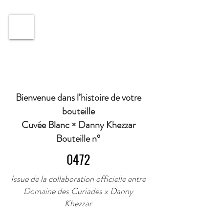
ℹ️ Horaire · Lundi au Vendredi : 9h à 11h et 16h30 à
18h30 | Mercredi : Fermé | Samedi : 9h à 11h30 ·
Bienvenue dans l’histoire de votre
bouteille
Cuvée Blanc × Danny Khezzar
Bouteille n°
0472
Issue de la collaboration officielle entre
Domaine des Curiades x Danny
Khezzar