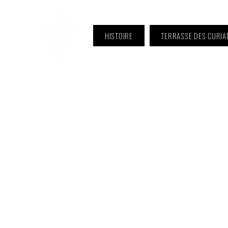
HISTOIRE
TERRASSE DES CURIA
ℹ️ Horaire · Lundi au Vendredi :