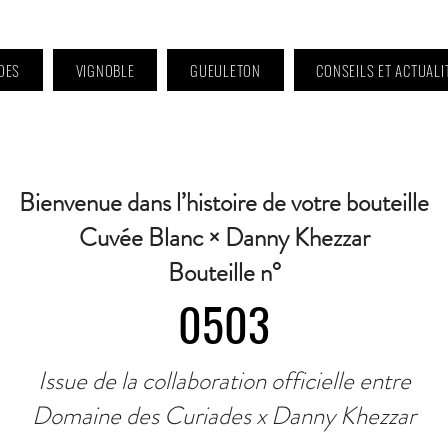
DES
VIGNOBLE
GUEULETON
CONSEILS ET ACTUALI
 9h à 11h et 16h30 à 18h30 | Mercredi : Fermé | Samedi : 9h à 11h30 · Contact 
Bienvenue dans l’histoire de votre bouteille
Cuvée Blanc × Danny Khezzar
Bouteille n°
0503
Issue de la collaboration officielle entre
Domaine des Curiades x Danny Khezzar