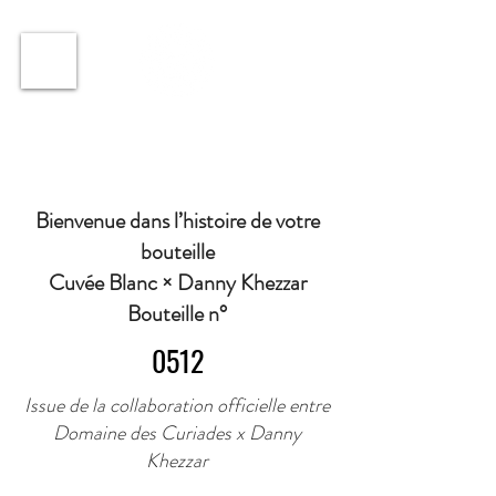
ℹ️ Horaire · Lundi au Vendredi : 9h à 11h et 16h30 à
18h30 | Mercredi : Fermé | Samedi : 9h à 11h30 ·
Bienvenue dans l’histoire de votre
bouteille
Cuvée Blanc × Danny Khezzar
Bouteille n°
0512
Issue de la collaboration officielle entre
Domaine des Curiades x Danny
Khezzar