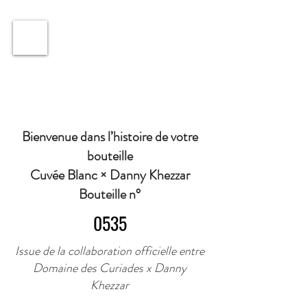
ℹ️ Horaire · Lundi au Vendredi : 9h à 11h et 16h30 à
18h30 | Mercredi : Fermé | Samedi : 9h à 11h30 ·
Bienvenue dans l’histoire de votre
bouteille
Cuvée Blanc × Danny Khezzar
Bouteille n°
0535
Issue de la collaboration officielle entre
Domaine des Curiades x Danny
Khezzar