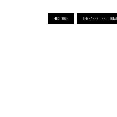
HISTOIRE
TERRASSE DES CURIA
ℹ️ Horaire · Lundi au Vendredi :