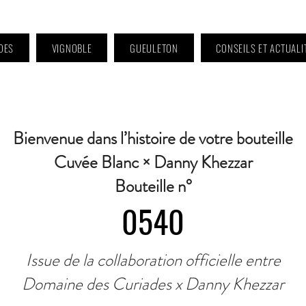
DES
VIGNOBLE
GUEULETON
CONSEILS ET ACTUALI
 9h à 11h et 16h30 à 18h30 | Mercredi : Fermé | Samedi : 9h à 11h30 · Contact 
Bienvenue dans l’histoire de votre bouteille
Cuvée Blanc × Danny Khezzar
Bouteille n°
0540
Issue de la collaboration officielle entre
Domaine des Curiades x Danny Khezzar