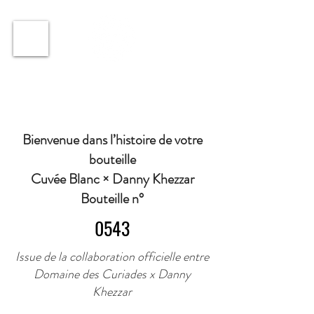
ℹ️ Horaire · Lundi au Vendredi : 9h à 11h et 16h30 à
18h30 | Mercredi : Fermé | Samedi : 9h à 11h30 ·
Bienvenue dans l’histoire de votre
bouteille
Cuvée Blanc × Danny Khezzar
Bouteille n°
0543
Issue de la collaboration officielle entre
Domaine des Curiades x Danny
Khezzar