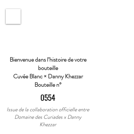
ℹ️ Horaire · Lundi au Vendredi : 9h à 11h et 16h30 à
18h30 | Mercredi : Fermé | Samedi : 9h à 11h30 ·
Bienvenue dans l’histoire de votre
bouteille
Cuvée Blanc × Danny Khezzar
Bouteille n°
0554
Issue de la collaboration officielle entre
Domaine des Curiades x Danny
Khezzar