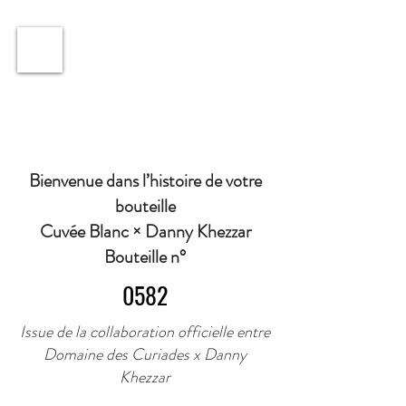
ℹ️ Horaire · Lundi au Vendredi : 9h à 11h et 16h30 à
18h30 | Mercredi : Fermé | Samedi : 9h à 11h30 ·
Bienvenue dans l’histoire de votre
bouteille
Cuvée Blanc × Danny Khezzar
Bouteille n°
0582
Issue de la collaboration officielle entre
Domaine des Curiades x Danny
Khezzar