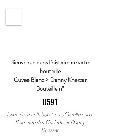
ℹ️ Horaire · Lundi au Vendredi : 9h à 11h et 16h30 à
18h30 | Mercredi : Fermé | Samedi : 9h à 11h30 ·
Bienvenue dans l’histoire de votre
bouteille
Cuvée Blanc × Danny Khezzar
Bouteille n°
0591
Issue de la collaboration officielle entre
Domaine des Curiades x Danny
Khezzar