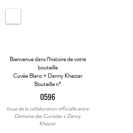
ℹ️ Horaire · Lundi au Vendredi : 9h à 11h et 16h30 à
18h30 | Mercredi : Fermé | Samedi : 9h à 11h30 ·
Bienvenue dans l’histoire de votre
bouteille
Cuvée Blanc × Danny Khezzar
Bouteille n°
0596
Issue de la collaboration officielle entre
Domaine des Curiades x Danny
Khezzar