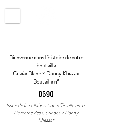
ℹ️ Horaire · Lundi au Vendredi : 9h à 11h et 16h30 à
18h30 | Mercredi : Fermé | Samedi : 9h à 11h30 ·
Bienvenue dans l’histoire de votre
bouteille
Cuvée Blanc × Danny Khezzar
Bouteille n°
0690
Issue de la collaboration officielle entre
Domaine des Curiades x Danny
Khezzar