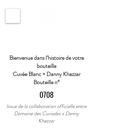
ℹ️ Horaire · Lundi au Vendredi : 9h à 11h et 16h30 à
18h30 | Mercredi : Fermé | Samedi : 9h à 11h30 ·
Bienvenue dans l’histoire de votre
bouteille
Cuvée Blanc × Danny Khezzar
Bouteille n°
0708
Issue de la collaboration officielle entre
Domaine des Curiades x Danny
Khezzar