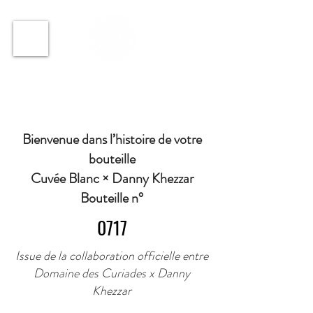
ℹ️ Horaire · Lundi au Vendredi : 9h à 11h et 16h30 à
18h30 | Mercredi : Fermé | Samedi : 9h à 11h30 ·
Bienvenue dans l’histoire de votre
bouteille
Cuvée Blanc × Danny Khezzar
Bouteille n°
0717
Issue de la collaboration officielle entre
Domaine des Curiades x Danny
Khezzar